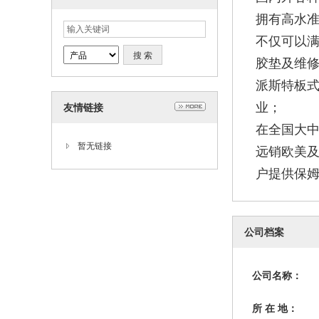
拥有高水
不仅可以
胶垫及维
派斯特板
业；
友情链接
在全国大
暂无链接
远销欧美
户提供保
公司档案
公司名称：
所 在 地：